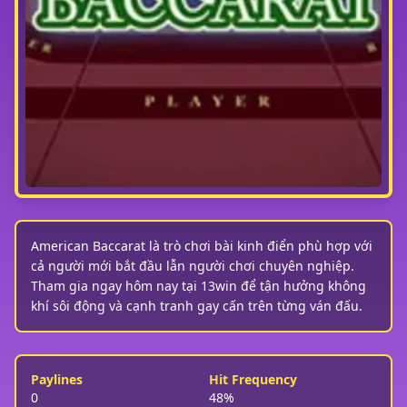
American Baccarat là trò chơi bài kinh điển phù hợp với
cả người mới bắt đầu lẫn người chơi chuyên nghiệp.
Tham gia ngay hôm nay tại 13win để tận hưởng không
khí sôi động và cạnh tranh gay cấn trên từng ván đấu.
Paylines
Hit Frequency
0
48%